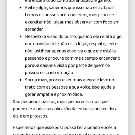
ele encara tudo como aprendizado e ganho.
Evite julgar, sabemos que isso não é fácil, pois
temos os nossos pré-conceitos, mas procure
exercitar não julgar, mas observar com foco em
aprender.
Respeito a visão do outro, quando ele relata algo
que na visão dele não está legal, respeite, tente
não justificar apenas absorva o que ele está te
passando e procure com mais tempo entender o
porquê daquela visão por parte de quem te
passou essa informação.
Sorria mais, procure ser mais alegre e leve no
trato com as pessoas a sua volta, isso ajuda a
gerar empatia e proximidade.
São pequenos passos, mas que acreditamos que
podem te ajudar na aplicação da empatia no seu dia a
dia e em projetos.
Esperamos que esse post possa ter ajudado vocês a
entender um pouco mais sobre empatia, vamos voltar