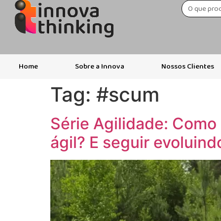
Home
Sobre a Innova
Nossos Clientes
Tag:
#scum
Série Agilidade: Como
ágil? E seguir evoluind