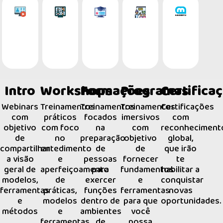
Intro
Workshops
Formações
Programas
Certifica
Webinars
Treinamentos
Treinamentos
Treinamentos
Certificações
com
práticos
focados
imersivos
com
objetivo
com foco
na
com
reconheciment
de
no
preparação
objetivo
global,
compartilhar
entedimento
de
de
que irão
a visão
e
pessoas
fornecer
te
geral de
aperfeiçoamento
para
fundamentos
habilitar a
modelos,
de
exercer
e
conquistar
ferramentas
práticas,
funções
ferramentas
novas
e
modelos
dentro de
para que
oportunidades.
métodos
e
ambientes
você
ferramentas.
de
possa