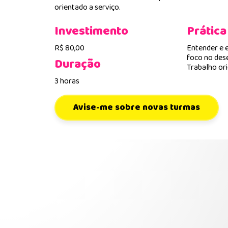
orientado a serviço.
Investimento
Prática
R$ 80,00
Entender e 
foco no des
Duração
Trabalho ori
3 horas
Avise-me sobre novas turmas